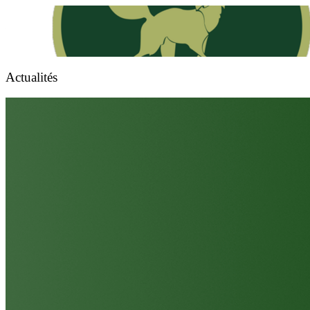
Actualités
Walferdange Rugby Club "De Renert"
Walfer Rubgy Club